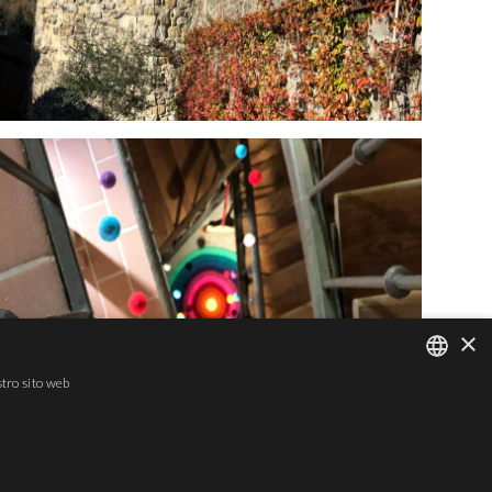
×
stro sito web
ITALIAN
ENGLISH