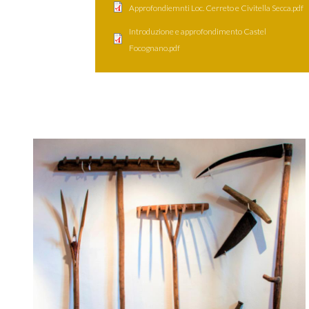
Approfondiemnti Loc. Cerreto e Civitella Secca.pdf
Introduzione e approfondimento Castel
Focognano.pdf