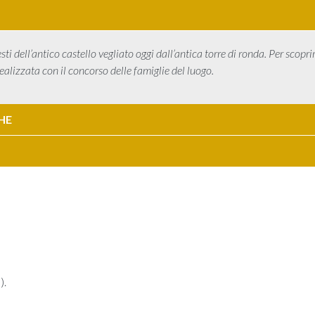
i dell’antico castello vegliato oggi dall’antica torre di ronda. Per scoprire
realizzata con il concorso delle famiglie del luogo.
HE
).