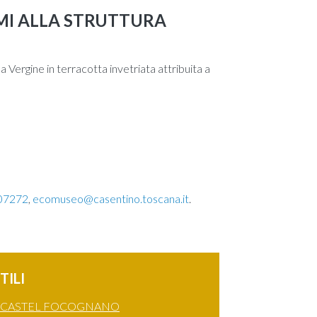
IMI ALLA STRUTTURA
 Vergine in terracotta invetriata attribuita a
07272
,
ecomuseo@casentino.toscana.it
.
TILI
 CASTEL FOCOGNANO